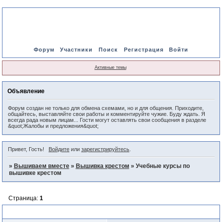
Форум
Участники
Поиск
Регистрация
Войти
Активные темы
Объявление
Форум создан не только для обмена схемами, но и для общения. Приходите,
общайтесь, выставляйте свои работы и комментируйте чужие. Буду ждать. Я
всегда рада новым лицам... Гости могут оставлять свои сообщения в разделе
&quot;Жалобы и предложения&quot;
Привет, Гость!
Войдите
или
зарегистрируйтесь
.
»
Вышиваем вместе
»
Вышивка крестом
»
Учебные курсы по
вышивке крестом
Страница:
1
Учебные курсы по вышивке крестом