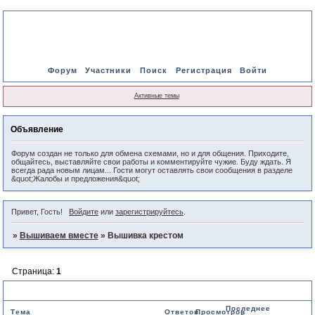
Форум
Участники
Поиск
Регистрация
Войти
Активные темы
Объявление
Форум создан не только для обмена схемами, но и для общения. Приходите,
общайтесь, выставляйте свои работы и комментируйте чужие. Буду ждать. Я
всегда рада новым лицам... Гости могут оставлять свои сообщения в разделе
&quot;Жалобы и предложения&quot;
Привет, Гость!
Войдите
или
зарегистрируйтесь
.
»
Вышиваем вместе
»
Вышивка крестом
Страница:
1
Вышивка крестом
Последнее
Тема
Ответов
Просмотров