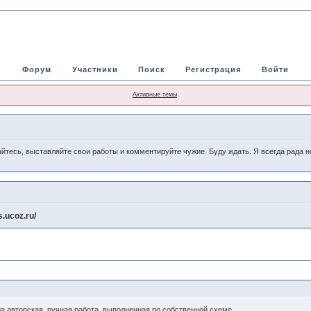
Форум
Участники
Поиск
Регистрация
Войти
Активные темы
йтесь, выставляйте свои работы и комментируйте чужие. Буду ждать. Я всегда рада н
s.ucoz.ru/
да авторская, ручная работа, выполненная по собственной схеме.