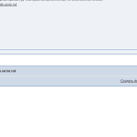
eds.ucoz.ru/
s.ucoz.ru/
Создать 