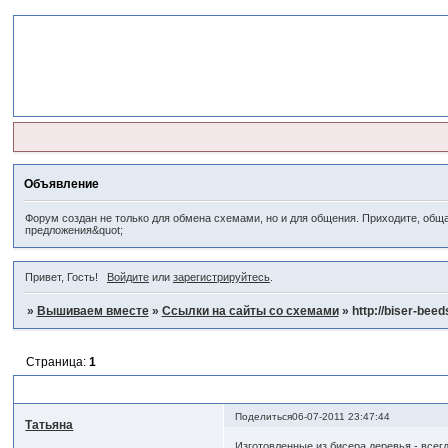
Объявление
Форум создан не только для обмена схемами, но и для общения. Приходите, обща
предложения&quot;
Привет, Гость!
Войдите
или
зарегистрируйтесь
.
»
Вышиваем вместе
»
Ссылки на сайты со схемами
»
http://biser-beed
Страница:
1
http://biser-beeds.ucoz.ru/
Поделиться
06-07-2011 23:47:44
Татьяна
Изготовленные из бисера деревья - всег