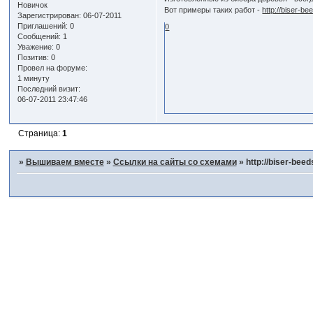
Новичок
Вот примеры таких работ -
http://biser-be
Зарегистрирован
: 06-07-2011
Приглашений:
0
0
Сообщений:
1
Уважение:
0
Позитив:
0
Провел на форуме:
1 минуту
Последний визит:
06-07-2011 23:47:46
Страница:
1
»
Вышиваем вместе
»
Ссылки на сайты со схемами
»
http://biser-beed