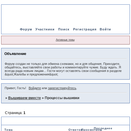
Форум
Участники
Поиск
Регистрация
Войти
Активные темы
Объявление
Форум создан не только для обмена схемами, но и для общения. Приходите,
общайтесь, выставляйте свои работы и комментируйте чужие. Буду ждать. Я
всегда рада новым лицам... Гости могут оставлять свои сообщения в разделе
&quot;Жалобы и предложения&quot;
Привет, Гость!
Войдите
или
зарегистрируйтесь
.
»
Вышиваем вместе
»
Процессы вышивки
Страница:
1
Процессы вышивки
Последнее
Тема
Ответов
Просмотров