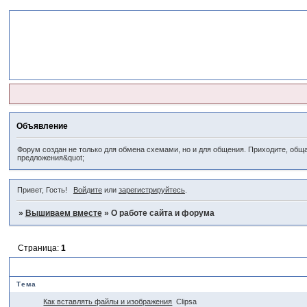
Объявление
Форум создан не только для обмена схемами, но и для общения. Приходите, обща
предложения&quot;
Привет, Гость!
Войдите
или
зарегистрируйтесь
.
»
Вышиваем вместе
»
О работе сайта и форума
Страница:
1
О работе сайта и форума
Тема
Как вставлять файлы и изображения
Clipsa