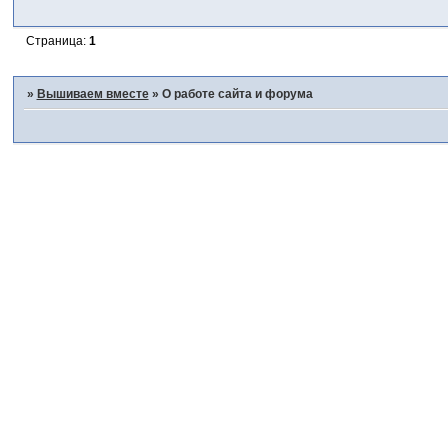
Страница:
1
»
Вышиваем вместе
»
О работе сайта и форума